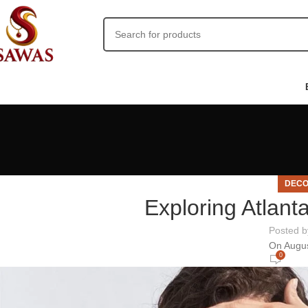
DECO
Exploring Atlan
Posted b
On Augus
0