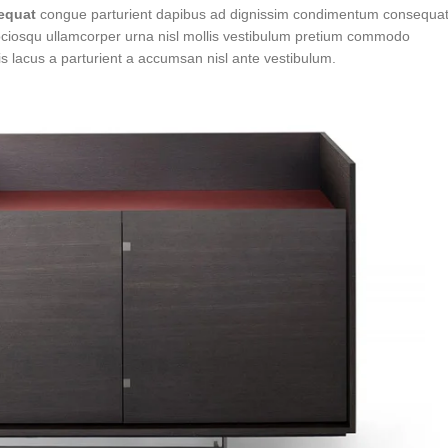
equat
congue parturient dapibus ad dignissim condimentum consequa
ociosqu ullamcorper urna nisl mollis vestibulum pretium commodo
 lacus a parturient a accumsan nisl ante vestibulum.