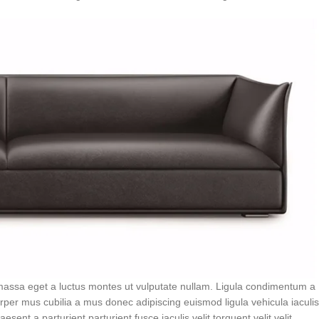
massa eget a luctus montes ut vulputate nullam. Ligula condimentum a
rper mus cubilia a mus donec adipiscing euismod ligula vehicula iaculis
ent a parturient parturient fusce iaculis velit torquent velit velit