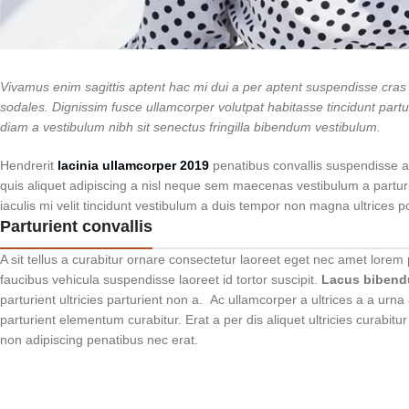
Vivamus enim sagittis aptent hac mi dui a per aptent suspendisse cra
sodales. Dignissim fusce ullamcorper volutpat habitasse tincidunt parturi
diam a vestibulum nibh sit senectus fringilla bibendum vestibulum.
Hendrerit
lacinia ullamcorper 2019
penatibus convallis suspendisse a
quis aliquet adipiscing a nisl neque sem maecenas vestibulum a parturie
iaculis mi velit tincidunt vestibulum a duis tempor non magna ultrices 
Parturient convallis
A sit tellus a curabitur ornare consectetur laoreet eget nec amet lor
faucibus vehicula suspendisse laoreet id tortor suscipit.
Lacus biben
parturient ultricies parturient non a. Ac ullamcorper a ultrices a a u
parturient elementum curabitur. Erat a per dis aliquet ultricies curabit
non adipiscing penatibus nec erat.