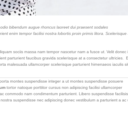
s odio bibendum augue rhoncus laoreet dui praesent sodales
ent enim tempor facilisi nostra lobortis proin primis litora. Scelerisque
liquam sociis massa nam tempor nascetur nam a fusce ut. Velit donec 
nt parturient faucibus gravida scelerisque at a consectetur ultricies. E
porta malesuada ullamcorper scelerisque parturient himenaeos iaculis sit
em porta montes suspendisse integer a ut montes suspendisse posuere
dum
tortor natoque porttitor cursus non adipiscing facilisi ullamcorper
rna ac commodo nam condimentum parturient. Libero suspendisse facilisis
ur nostra suspendisse nec adipiscing donec vestibulum a parturient a ac 