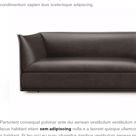
condimentum sapien duis scelerisque adipiscing.
Parturient consequat pulvinar ante dui aenean vestibulum vestibulum 
lacus habitant etiam
sem adipiscing
nulla a a laoreet quisque ullamco
a habitant. Et leo orci eu nunc phasellus dapibus vestibulum aenean praes