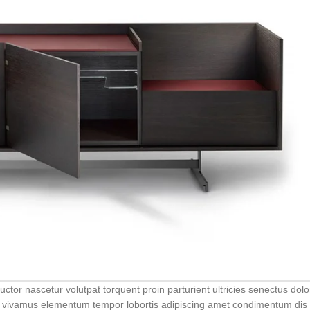
tor nascetur volutpat torquent proin parturient ultricies senectus dolo
o vivamus elementum tempor lobortis adipiscing amet condimentum dis